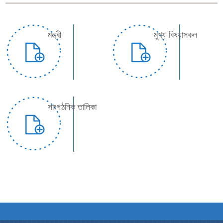
মন্ত্ৰী
মুখ্য বিষয়াসকল
We have tried to link all Information & Services
together to help you locate them faster.
সাংগঠনিক তালিকা
নথি-পত্ৰসমূহ
আইন
প্ৰকাশন