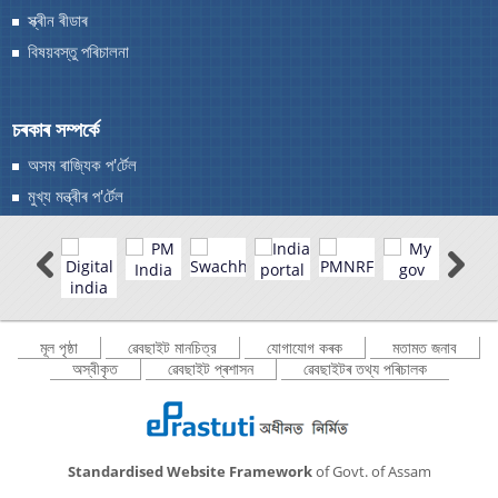
স্ক্ৰীন ৰীডাৰ
বিষয়বস্তু পৰিচালনা
You can find information on Our Ministers, Key
চৰকাৰ সম্পৰ্কে
Officials, Our Vision,Mission and Functions and
more details about our department here.
অসম ৰাজ্যিক প'ৰ্টেল
যোগাযোগ কৰক
মুখ্য মন্ত্ৰীৰ প'ৰ্টেল
মূল পৃষ্ঠা
ৱেবছাইট মানচিত্র
যোগাযোগ কৰক
মতামত জনাব
অস্বীকৃত
ৱেবছাইট প্ৰশাসন
ৱেবছাইটৰ তথ্য পৰিচালক
Standardised Website Framework
of Govt. of Assam