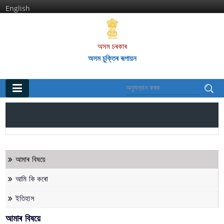
English
অসম চৰকাৰ
অসম চুক্তিৰ ৰূপায়ন
মূল পৃষ্ঠা
ঘৰ
তথ্য আৰু সেৱাসমূহ
আমাৰ বিষয়ে
অসম চুক্তি আৰু ইয়াৰ দফাসমূহ
আমি কি কৰো
অসম চুক্তিৰ অন্তৰ্গত বিশেষ আঁচনিআৰু কাৰ্য্যকলাপসমূহ
ইতিহাস
অসম আন্দোলনৰ শ্বহীদসকল
আমাৰ বিষয়ে