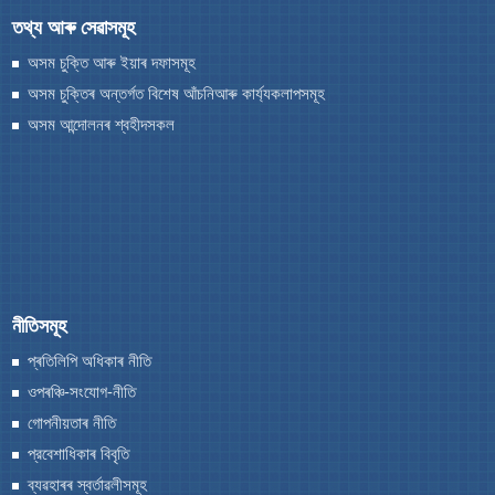
তথ্য আৰু সেৱাসমূহ
অসম চুক্তি আৰু ইয়াৰ দফাসমূহ
অসম চুক্তিৰ অন্তৰ্গত বিশেষ আঁচনিআৰু কাৰ্য্যকলাপসমূহ
A document repository where all types of the
অসম আন্দোলনৰ শ্বহীদসকল
documents of the organization can be searched
and located in the shortest possible time.
আমাৰ সৱিশেষ
আমাৰ বিষয়ে
নীতিসমূহ
আমি কি কৰো
প্ৰতিলিপি অধিকাৰ নীতি
ইতিহাস
ওপৰঞ্চি-সংযোগ-নীতি
গোপনীয়তাৰ নীতি
প্রবেশাধিকাৰ বিবৃতি
ব্যৱহাৰৰ স্বর্তাৱলীসমূহ