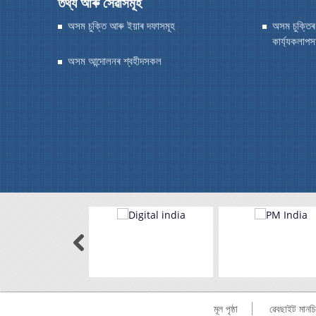
তথ্য আৰু সেৱাসমূহ
অসম চুক্তি আৰু ইয়াৰ দফাসমূহ
অসম চুক্তিৰ
কাৰ্য্যকলাপস
অসম আন্দোলনৰ শ্বহীদসকল
মূল পৃষ্ঠা
ৱেবছাইট মানচি