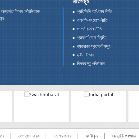
নীতিসমূহ
 অন্তৰ্গত বিশেষ আঁচনিআৰু
প্ৰতিলিপি অধিকাৰ নীতি
মূহ
ওপৰঞ্চি-সংযোগ-নীতি
গোপনীয়তাৰ নীতি
প্রবেশাধিকাৰ বিবৃতি
ব্যৱহাৰৰ স্বর্তাৱলীসমূহ
স্ক্ৰীন ৰীডাৰ
বিষয়বস্তু পৰিচালনা
ত্র
যোগাযোগ কৰক
মতামত জনাব
অস্বীকৃত
ৱেবছাইট প্ৰশাসন