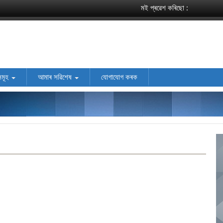
মই প্ৰৱেশ কৰিছো :
সমূহ
আমাৰ সৱিশেষ
যোগাযোগ কৰক