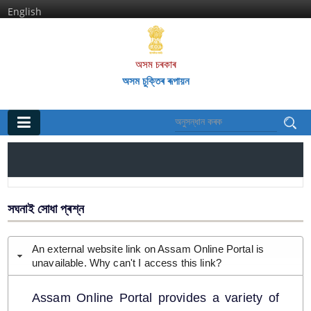
English
অসম চৰকাৰ
অসম চুক্তিৰ ৰূপায়ন
মূল পৃষ্ঠা
ঘৰ
তথ্য আৰু সেৱাসমূহ
সঘনাই সোধা প্ৰশ্ন
অসম চুক্তি আৰু ইয়াৰ দফাসমূহ
An external website link on Assam Online Portal is
unavailable. Why can't I access this link?
অসম চুক্তিৰ অন্তৰ্গত বিশেষ আঁচনিআৰু কাৰ্য্যকলাপসমূহ
অসম আন্দোলনৰ শ্বহীদসকল
Assam Online Portal provides a variety of