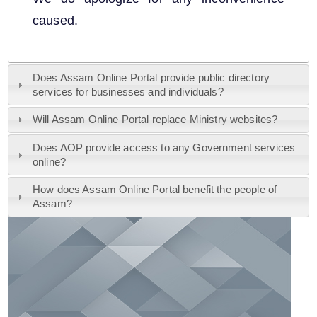
caused.
A document repository where all types of the
Does Assam Online Portal provide public directory
documents of the organization can be searched
services for businesses and individuals?
and located in the shortest possible time.
Will Assam Online Portal replace Ministry websites?
আমাৰ সৱিশেষ
Does AOP provide access to any Government services
online?
আমাৰ বিষয়ে
How does Assam Online Portal benefit the people of
Assam?
আমি কি কৰো
ইতিহাস