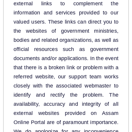
external links to complement the
information and services provided to our
valued users. These links can direct you to
the websites of government ministries,
bodies and related organizations, as well as
official resources such as government
We have tried to link all Information & Services
documents and/or applications. In the event
together to help you locate them faster.
that there is a broken link or problem with a
নথি-পত্ৰসমূহ
referred website, our support team works
closely with the associated webmaster to
আইন
identify and rectify the problem. The
প্ৰকাশন
availability, accuracy and integrity of all
external websites provided on Assam
Online Portal are of paramount importance.
We do apologize for any inconvenience