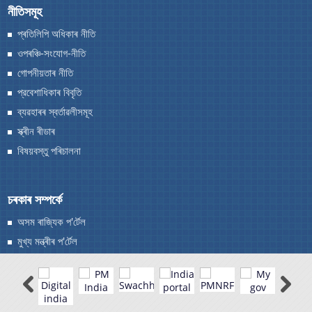
নীতিসমূহ
প্ৰতিলিপি অধিকাৰ নীতি
ওপৰঞ্চি-সংযোগ-নীতি
গোপনীয়তাৰ নীতি
প্রবেশাধিকাৰ বিবৃতি
ব্যৱহাৰৰ স্বর্তাৱলীসমূহ
স্ক্ৰীন ৰীডাৰ
বিষয়বস্তু পৰিচালনা
চৰকাৰ সম্পৰ্কে
অসম ৰাজ্যিক প'ৰ্টেল
মুখ্য মন্ত্ৰীৰ প'ৰ্টেল