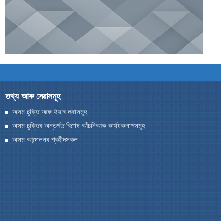
You can find information on Our Ministers, Key
Officials, Our Vision,Mission and Functions and
more details about our department here.
যোগাযোগ কৰক
তথ্য আৰু সেৱাসমূহ
অসম চুক্তি আৰু ইয়াৰ দফাসমূহ
অসম চুক্তিৰ অন্তৰ্গত বিশেষ আঁচনিআৰু কাৰ্য্যকলাপসমূহ
অসম আন্দোলনৰ শ্বহীদসকল