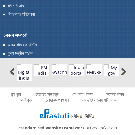
স্ক্ৰীন ৰীডাৰ
বিষয়বস্তু পৰিচালনা
You can find information on Our Ministers, Key
চৰকাৰ সম্পৰ্কে
Officials, Our Vision,Mission and Functions and
more details about our department here.
অসম ৰাজ্যিক প'ৰ্টেল
যোগাযোগ কৰক
মুখ্য মন্ত্ৰীৰ প'ৰ্টেল
মূল পৃষ্ঠা
ৱেবছাইট মানচিত্র
যোগাযোগ কৰক
মতামত জনাব
অস্বীকৃত
ৱেবছাইট প্ৰশাসন
ৱেবছাইটৰ তথ্য পৰিচালক
Standardised Website Framework
of Govt. of Assam