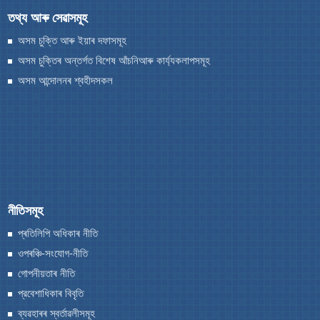
তথ্য আৰু সেৱাসমূহ
অসম চুক্তি আৰু ইয়াৰ দফাসমূহ
অসম চুক্তিৰ অন্তৰ্গত বিশেষ আঁচনিআৰু কাৰ্য্যকলাপসমূহ
A document repository where all types of the
অসম আন্দোলনৰ শ্বহীদসকল
documents of the organization can be searched
and located in the shortest possible time.
আমাৰ সৱিশেষ
আমাৰ বিষয়ে
নীতিসমূহ
আমি কি কৰো
প্ৰতিলিপি অধিকাৰ নীতি
ইতিহাস
ওপৰঞ্চি-সংযোগ-নীতি
গোপনীয়তাৰ নীতি
প্রবেশাধিকাৰ বিবৃতি
ব্যৱহাৰৰ স্বর্তাৱলীসমূহ