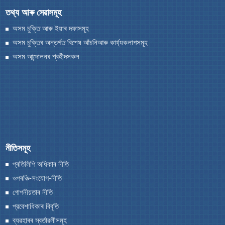
তথ্য আৰু সেৱাসমূহ
অসম চুক্তি আৰু ইয়াৰ দফাসমূহ
অসম চুক্তিৰ অন্তৰ্গত বিশেষ আঁচনিআৰু কাৰ্য্যকলাপসমূহ
A document repository where all types of the
অসম আন্দোলনৰ শ্বহীদসকল
documents of the organization can be searched
and located in the shortest possible time.
আমাৰ সৱিশেষ
আমাৰ বিষয়ে
নীতিসমূহ
আমি কি কৰো
প্ৰতিলিপি অধিকাৰ নীতি
ইতিহাস
ওপৰঞ্চি-সংযোগ-নীতি
গোপনীয়তাৰ নীতি
প্রবেশাধিকাৰ বিবৃতি
ব্যৱহাৰৰ স্বর্তাৱলীসমূহ