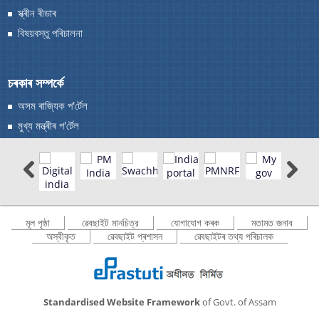
স্ক্ৰীন ৰীডাৰ
বিষয়বস্তু পৰিচালনা
You can find information on Our Ministers, Key
চৰকাৰ সম্পৰ্কে
Officials, Our Vision,Mission and Functions and
more details about our department here.
অসম ৰাজ্যিক প'ৰ্টেল
যোগাযোগ কৰক
মুখ্য মন্ত্ৰীৰ প'ৰ্টেল
মূল পৃষ্ঠা
ৱেবছাইট মানচিত্র
যোগাযোগ কৰক
মতামত জনাব
অস্বীকৃত
ৱেবছাইট প্ৰশাসন
ৱেবছাইটৰ তথ্য পৰিচালক
Standardised Website Framework
of Govt. of Assam