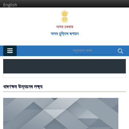
English
অসম চৰকাৰ
অসম চুক্তিৰ ৰূপায়ন
মূল পৃষ্ঠা
ঘৰ
তথ্য আৰু সেৱাসমূহ
ধাৰণক্ষম উন্নয়নৰ লক্ষ্য
অসম চুক্তি আৰু ইয়াৰ দফাসমূহ
অসম চুক্তিৰ অন্তৰ্গত বিশেষ আঁচনিআৰু কাৰ্য্যকলাপসমূহ
অসম আন্দোলনৰ শ্বহীদসকল