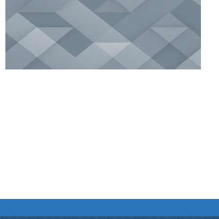
We have tried to link all Information & Services
together to help you locate them faster.
নথি-পত্ৰসমূহ
আইন
প্ৰকাশন